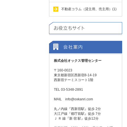
不動産コラム（貸主用、売主用）(1)
株式会社オックス管理センター
〒160-0023
東京都新宿区西新宿8-14-19
西新宿テーミスコート1階
TEL 03-5348-2891
MAIL info@oxkanri.com
丸ノ内線『西新宿駅』徒歩 2分
大江戸線『都庁前駅』徒歩 7分
Ｊ Ｒ 線『新 宿 駅』徒歩12分