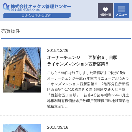
売買物件
2015/12/26
オーナーチェンジ 西新宿５丁目駅
ライオンズマンション西新宿第５
こちらの物件は終了しました新宿駅まで徒歩15分
オーナーチェンジ平成27年室内リニューアル済みラ
イオンズマンション西新宿第５ 2階部分住所新宿
区西新宿4-17-10構造ＲＣ造５階建交通大江戸線
『西新宿五丁目駅』 徒歩4分築年昭和56年8月土
地権利所有権価格総戸数65戸管理費用途地域商業地
域積立金管...
2015/09/16