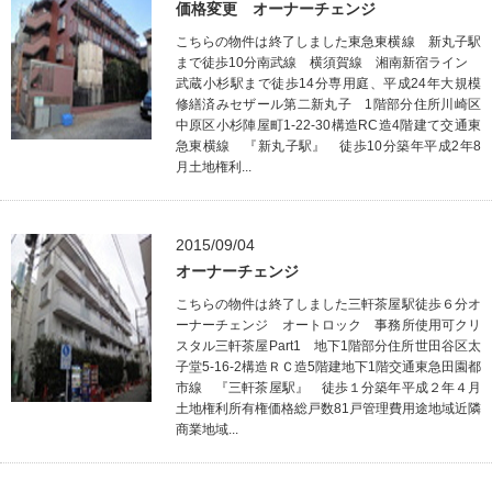
価格変更 オーナーチェンジ
こちらの物件は終了しました東急東横線 新丸子駅
まで徒歩10分南武線 横須賀線 湘南新宿ライン
武蔵小杉駅まで徒歩14分専用庭、平成24年大規模
修繕済みセザール第二新丸子 1階部分住所川崎区
中原区小杉陣屋町1-22-30構造RC造4階建て交通東
急東横線 『新丸子駅』 徒歩10分築年平成2年8
月土地権利...
2015/09/04
オーナーチェンジ
こちらの物件は終了しました三軒茶屋駅徒歩６分オ
ーナーチェンジ オートロック 事務所使用可クリ
スタル三軒茶屋Part1 地下1階部分住所世田谷区太
子堂5-16-2構造ＲＣ造5階建地下1階交通東急田園都
市線 『三軒茶屋駅』 徒歩１分築年平成２年４月
土地権利所有権価格総戸数81戸管理費用途地域近隣
商業地域...