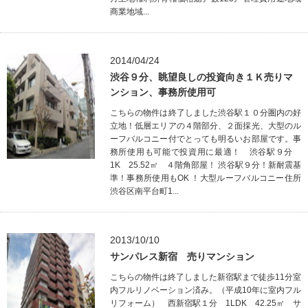
商業地域...
2014/04/24
渋谷９分、眺望良しの投資向き１Ｋ売りマ
ンション、事務所使用可
こちらの物件は終了しました渋谷駅１０分圏内の好
立地！低層エリアの４階部分、２面採光、大型のル
ーフバルコニー付でとっても明るいお部屋です。事
務所使用も可能で投資用に最適！ 渋谷駅９分
1K 25.52㎡ ４階角部屋！ 渋谷駅９分！新耐震基
準！事務所使用もOK ！大型ルーフバルコニー住所
渋谷区南平台町1...
2013/10/10
サンパレス新宿 売りマンション
こちらの物件は終了しました新宿駅まで徒歩11分室
内フルリノベーション済み。（平成10年に室内フル
リフォーム） 西新宿駅１分 1LDK 42.25㎡ サ