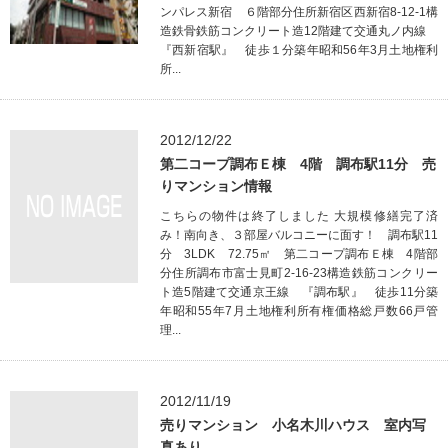
ンパレス新宿 ６階部分住所新宿区西新宿8-12-1構
造鉄骨鉄筋コンクリート造12階建て交通丸ノ内線
『西新宿駅』 徒歩１分築年昭和56年3月土地権利
所...
2012/12/22
第二コープ調布Ｅ棟 4階 調布駅11分 売
りマンション情報
こちらの物件は終了しました 大規模修繕完了済
み！南向き、３部屋バルコニーに面す！ 調布駅11
分 3LDK 72.75㎡ 第二コープ調布Ｅ棟 4階部
分住所調布市富士見町2-16-23構造鉄筋コンクリー
ト造5階建て交通京王線 『調布駅』 徒歩11分築
年昭和55年7月土地権利所有権価格総戸数66戸管
理...
2012/11/19
売りマンション 小名木川ハウス 室内写
真あり