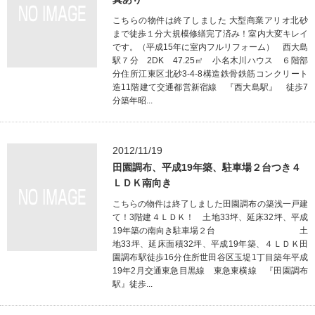
こちらの物件は終了しました 大型商業アリオ北砂
まで徒歩１分大規模修繕完了済み！室内大変キレイ
です。（平成15年に室内フルリフォーム） 西大島
駅７分 2DK 47.25㎡ 小名木川ハウス ６階部
分住所江東区北砂3-4-8構造鉄骨鉄筋コンクリート
造11階建て交通都営新宿線 『西大島駅』 徒歩7
分築年昭...
2012/11/19
田園調布、平成19年築、駐車場２台つき４
ＬＤＫ南向き
こちらの物件は終了しました田園調布の築浅一戸建
て！3階建４ＬＤＫ！ 土地33坪、延床32坪、平成
19年築の南向き駐車場２台 土
地33坪、延床面積32坪、平成19年築、４ＬＤＫ田
園調布駅徒歩16分住所世田谷区玉堤1丁目築年平成
19年2月交通東急目黒線 東急東横線 『田園調布
駅』徒歩...