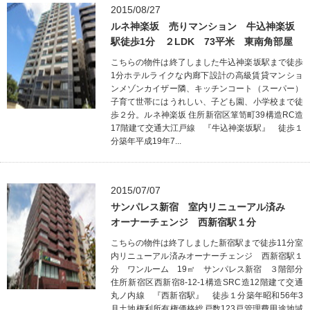
2015/08/27
ルネ神楽坂 売りマンション 牛込神楽坂
駅徒歩1分 ２LDK 73平米 東南角部屋
こちらの物件は終了しました牛込神楽坂駅まで徒歩
1分ホテルライクな内廊下設計の高級賃貸マンショ
ンメゾンカイザー隣、キッチンコート（スーパー）
子育て世帯にはうれしい、子ども園、小学校まで徒
歩２分。ルネ神楽坂 住所新宿区箪笥町39構造RC造
17階建て交通大江戸線 『牛込神楽坂駅』 徒歩１
分築年平成19年7...
2015/07/07
サンパレス新宿 室内リニューアル済み
オーナーチェンジ 西新宿駅１分
こちらの物件は終了しました新宿駅まで徒歩11分室
内リニューアル済みオーナーチェンジ 西新宿駅１
分 ワンルーム 19㎡ サンパレス新宿 ３階部分
住所新宿区西新宿8-12-1構造SRC造12階建て交通
丸ノ内線 『西新宿駅』 徒歩１分築年昭和56年3
月土地権利所有権価格総戸数123戸管理費用途地域